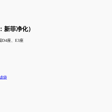
：新菲净化）
D4座、E3座
滤袋