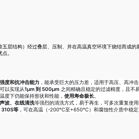
准五层结构）经过叠层、压制、并在高温真空环境下烧结而成的
优点。
强度和抗冲击能力
，能承受巨大的压力差，适用于高压、高冲击
可以实现从
1μm 到 500μm
之间精确且稳定的过滤精度，且不
温度下仍能保持形状和性能，
使用寿命极长
。
声波、在线清洗
等强烈的清洗方式，易于再生，可多次重复使用
310S等
，可在高温（-200℃至+650℃）和腐蚀性介质中稳