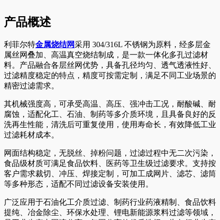
产品概述
利菲尔特
金属烧结网
采用 304/316L 不锈钢为原料，经多层金
属丝网叠加、高温真空烧结制成，是一款一体化多孔过滤材
料。产品融合各层丝网优势，具备孔径均匀、透气透液性好、
过滤精度稳定的特点，精度可按需定制，满足不同工业场景的
精密过滤需求。
其机械强度高，可承受高温、高压、强冲击工况，耐酸碱、耐
腐蚀，适配化工、石油、制药等多介质环境，且具备良好的反
洗再生性能，清洗后可重复使用，使用寿命长，有效降低工业
过滤耗材成本。
网面结构稳定，无脱丝、掉粉问题，过滤过程中无二次污染，
食品级材质可满足食品饮料、医药等卫生级过滤要求。支持按
客户需求裁切、冲压、焊接定制，可加工成网片、滤芯、滤筒
等多种形态，适配不同过滤设备安装使用。
广泛应用于石油化工介质过滤、制药行业药液精制、食品饮料
提纯、冶金除尘、环保水处理、锂电新能源浆料过滤等领域，