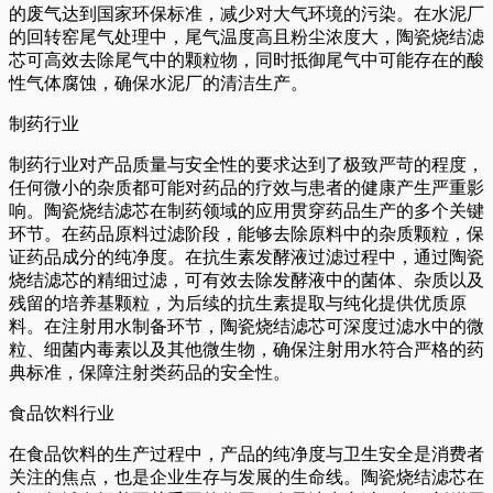
的废气达到国家环保标准，减少对大气环境的污染。在水泥厂
的回转窑尾气处理中，尾气温度高且粉尘浓度大，陶瓷烧结滤
芯可高效去除尾气中的颗粒物，同时抵御尾气中可能存在的酸
性气体腐蚀，确保水泥厂的清洁生产。
制药行业
制药行业对产品质量与安全性的要求达到了极致严苛的程度，
任何微小的杂质都可能对药品的疗效与患者的健康产生严重影
响。陶瓷烧结滤芯在制药领域的应用贯穿药品生产的多个关键
环节。在药品原料过滤阶段，能够去除原料中的杂质颗粒，保
证药品成分的纯净度。在抗生素发酵液过滤过程中，通过陶瓷
烧结滤芯的精细过滤，可有效去除发酵液中的菌体、杂质以及
残留的培养基颗粒，为后续的抗生素提取与纯化提供优质原
料。在注射用水制备环节，陶瓷烧结滤芯可深度过滤水中的微
粒、细菌内毒素以及其他微生物，确保注射用水符合严格的药
典标准，保障注射类药品的安全性。
食品饮料行业
在食品饮料的生产过程中，产品的纯净度与卫生安全是消费者
关注的焦点，也是企业生存与发展的生命线。陶瓷烧结滤芯在