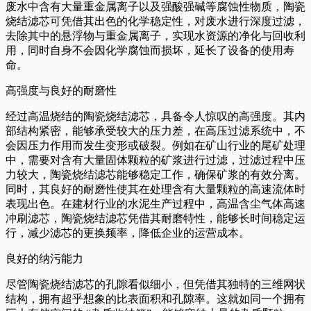
废水中含有大量重金属离子以及强酸强碱等腐蚀性物质，陶瓷
烧结滤芯可凭借其出色的化学稳定性，对废水进行深度过滤，
去除其中的悬浮物与重金属离子，实现水资源的净化与回收利
用，同时自身不会因化学腐蚀而损坏，延长了设备的使用寿
命。
高强度与良好的耐磨性
经过高温烧结的陶瓷烧结滤芯，具备令人惊叹的高强度。其内
部结构紧密，能够承受较大的压力差，在高压过滤系统中，不
会因压力作用而发生变形或破裂。例如在矿山行业的尾矿处理
中，需要对含有大量固体颗粒的矿浆进行过滤，过滤过程中压
力较大，陶瓷烧结滤芯能够稳定工作，确保矿浆的有效分离。
同时，其良好的耐磨性使其在处理含有大量颗粒的高速流体时
表现出色。在建材行业的水泥生产过程中，高温含尘气体高速
冲刷滤芯，陶瓷烧结滤芯凭借其耐磨特性，能够长时间稳定运
行，减少滤芯的更换频率，降低企业的运营成本。
良好的纳污能力
尽管陶瓷烧结滤芯的孔隙看似细小，但凭借其独特的三维网状
结构，拥有超乎想象的比表面积和孔隙率。这就如同一个拥有