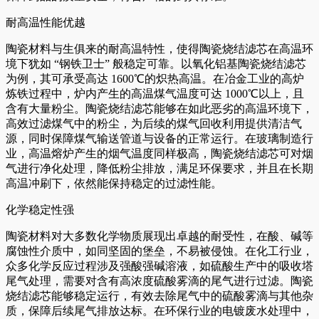
耐高温性能优越
陶瓷材料与生俱来的耐高温特性，使得陶瓷烧结滤芯在高温环
境下犹如 “钢铁卫士” 般稳定可靠。以氧化铝基陶瓷烧结滤芯
为例，其可承受高达 1600℃的炽热高温。在冶金工业的高炉
炼铁过程中，炉内产生的高温煤气温度可达 1000℃以上，且
含有大量粉尘。陶瓷烧结滤芯能够在如此恶劣的高温环境下，
高效过滤煤气中的粉尘，为后续的煤气回收利用提供清洁气
源，同时保障煤气输送管道与设备的正常运行。在玻璃制造行
业，高温熔炉产生的烟气温度同样极高，陶瓷烧结滤芯可对烟
气进行净化处理，降低粉尘排放，满足环保要求，并且在长期
高温冲刷下，依然能保持稳定的过滤性能。
化学稳定性强
陶瓷材料对大多数化学物质展现出卓越的耐受性，在酸、碱等
腐蚀性介质中，如同坚固的堡垒，不易被侵蚀。在化工行业，
众多化学反应过程涉及强酸强碱溶液，如硫酸生产中的吸收塔
尾气处理，需要对含有高浓度硫酸雾滴的尾气进行过滤。陶瓷
烧结滤芯能够稳定运行，有效去除尾气中的硫酸雾滴与其他杂
质，保障后续尾气排放达标。在环保行业的电镀废水处理中，