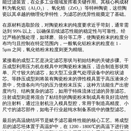
能过滤装置，在众多工业领域发挥着关键作用。其核心构成材
料为氧化铝（Al₂O₃）、氧化锆（ZrO₂）等特种陶瓷，这些陶
瓷以其卓越的物理化学特性，为滤芯的优异性能奠定了基础。
在原材料选取阶段，对陶瓷粉末的纯度要求近乎苛刻，通常需
达到 99% 以上，以确保后续滤芯性能的稳定性与可靠性。经
过严格的预处理，如球磨、筛分等工序，使陶瓷粉末的粒度分
布均匀且控制在特定范围内，一般氧化铝粉末的粒度在 1 -
5μm 之间，氧化锆粉末粒度则更为精细。
紧接着的成型工艺是决定滤芯形状与初始结构的关键步骤。干
压成型利用压力机在模具中对陶瓷粉末施压，适合制造形状简
单、尺寸较大的滤芯，如大型工业废气处理设备中的柱状滤
芯。等静压成型则将装有陶瓷粉末的弹性模具置于高压液体介
质中，凭借各向均匀的压力使粉末压实，这种方法能生产出密
度均匀、结构复杂的滤芯，如用于特殊流体过滤的异形滤芯。
注射成型则是将混合了粘结剂的陶瓷粉末制成具有良好流动性
的注射料，通过注射机注入模具型腔，常用于制造高精度、小
尺寸的滤芯部件，如电子行业超纯水制备系统中的微型滤芯。
最后的高温烧结环节是赋予滤芯最终性能的核心工艺。将成型
后的滤芯坯体置于高温炉中，在 1200 - 1800℃的高温下进行烧