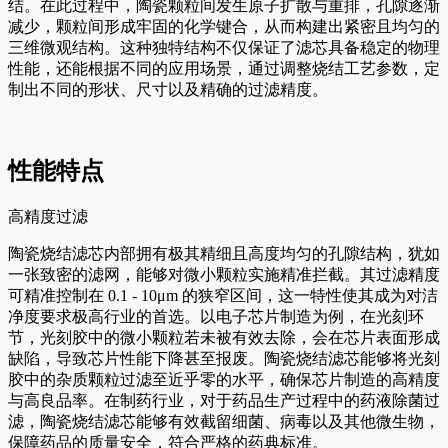
结。在此过程中，陶瓷颗粒间发生原子扩散与重排，孔隙逐渐
减少，颗粒间形成牢固的化学键合，从而构建出紧密且均匀的
三维微观结构。这种独特结构不仅保证了滤芯具备稳定的物理
性能，还能根据不同的应用场景，通过调整烧结工艺参数，定
制出不同的形状、尺寸以及精确的过滤精度。
性能特点
高精度过滤
陶瓷烧结滤芯内部拥有极其精细且高度均匀的孔隙结构，犹如
一张致密的滤网，能够对微小颗粒实施精准拦截。其过滤精度
可精准控制在 0.1 - 10μm 的狭窄区间，这一特性使其成为对洁
净度要求极高行业的首选。以电子芯片制造为例，在光刻环
节，光刻胶中的微小颗粒若未被有效去除，会在芯片表面形成
缺陷，导致芯片性能下降甚至报废。陶瓷烧结滤芯能够将光刻
胶中的杂质颗粒过滤至近乎零的水平，确保芯片制造的高精度
与高良品率。在制药行业，对于药品生产过程中的药液除菌过
滤，陶瓷烧结滤芯能够有效截留细菌、病毒以及其他微生物，
保障药品的质量安全，符合严格的药典标准。