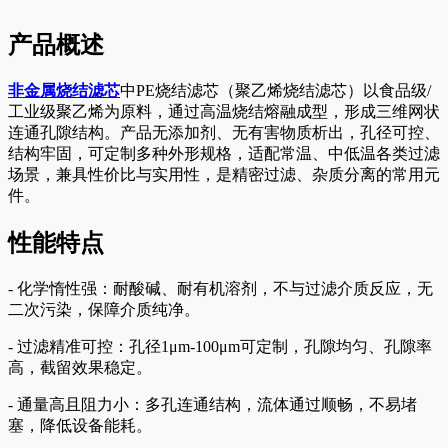
产品概述
非金属烧结滤芯
中PE烧结滤芯（聚乙烯烧结滤芯）以食品级/
工业级聚乙烯为原料，通过高温烧结熔融成型，形成三维网状
连通孔隙结构。产品无添加剂、无有害物质析出，孔径可控、
结构牢固，可定制多种外形规格，适配常温、中低温各类过滤
场景，兼具性价比与实用性，是精密过滤、杂质分离的常用元
件。
性能特点
- 化学惰性强：耐酸碱、耐有机溶剂，不与过滤介质反应，无
二次污染，保障介质纯净。
- 过滤精准可控：孔径1μm-100μm可定制，孔隙均匀、孔隙率
高，截留效果稳定。
- 通量高且阻力小：多孔连通结构，流体通过顺畅，不易堵
塞，降低设备能耗。