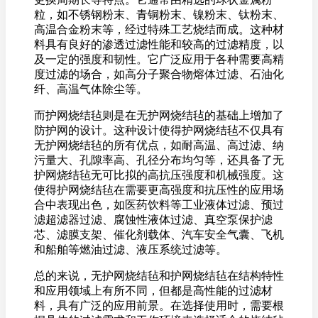
粒，如不锈钢粉末、青铜粉末、镍粉末、钛粉末、
高温合金粉末等，经过特殊工艺烧结而成。这种材
料具有良好的渗透过滤性能和较高的过滤精度，以
及一定的强度和韧性。它广泛应用于各种需要高精
度过滤的场合，如高分子聚合物熔体过滤、石油化
纤、高温气体除尘等。
而护网烧结毡则是在无护网烧结毡的基础上增加了
防护网的设计。这种设计使得护网烧结毡不仅具有
无护网烧结毡的所有优点，如耐高温、高过滤、纳
污量大、孔隙率高、孔径分布均匀等，还具备了无
护网烧结毡无可比拟的高抗压强度和机械强度。这
使得护网烧结毡在需要更高强度和抗压性的应用场
合中表现出色，如医药饮料等工业液体过滤、预过
滤超滤器过滤、腐蚀性液体过滤、真空泵保护滤
芯、滤膜支架、催化剂载体、汽车安全气囊、飞机
和船舶等燃油过滤、液压系统过滤等。
总的来说，无护网烧结毡和护网烧结毡在结构特性
和应用领域上有所不同，但都是高性能的过滤材
料，具有广泛的应用前景。在选择使用时，需要根