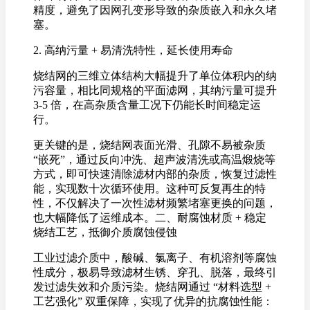
精度，避免了因网孔变形导致的杂质嵌入和永久堵
塞。
2. 高纳污量 + 易清洗特性，延长使用寿命
烧结网的三维立体结构大幅提升了单位体积内的纳
污容量，相比同规格的平面滤网，其纳污量可提升
3-5 倍，在高杂质含量工况下仍能长时间稳定运
行。
更关键的是，烧结网表面光滑、孔隙不易被杂质
“嵌死”，通过反向冲洗、超声波清洗或高温煅烧等
方式，即可快速清除滤材内部的杂质，恢复过滤性
能，实现数十次循环使用。这种可反复再生的特
性，不仅解决了一次性滤材频繁堵塞更换的问题，
也大幅降低了运维成本。二、耐腐蚀材质 + 稳定
烧结工艺，抵御介质腐蚀侵蚀
工业过滤介质中，酸碱、氯离子、有机溶剂等腐蚀
性成分，极易导致滤材生锈、穿孔、脱落，最终引
发过滤失效和介质污染。烧结网通过 “材料选型 +
工艺强化” 双重保障，实现了优异的抗腐蚀性能：