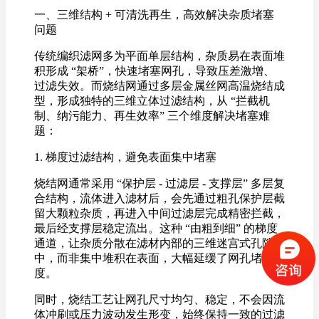
一、三维结构 + 可清洗再生，高效解决杂质堵塞
问题
传统编织滤网多为平面单层结构，杂质易在表面堆
积形成 “架桥”，快速堵塞网孔，导致压差激增、
过滤失效。而烧结网通过多层金属丝网高温烧结成
型，形成独特的三维立体过滤结构，从 “拦截机
制、纳污能力、再生效率” 三个维度解决堵塞难
题：
1. 梯度过滤结构，避免表面集中堵塞
烧结网通常采用 “保护层 - 过滤层 - 支撑层” 多层复
合结构，流体进入滤材后，会先通过粗孔保护层截
留大颗粒杂质，再进入中间过滤层完成精密拦截，
最后经支撑层稳定流出。这种 “由粗到细” 的梯度
通道，让杂质分散在滤材内部的三维迷宫式孔隙
中，而非集中堆积在表面，大幅延缓了网孔堵塞速
度。
同时，烧结工艺让网孔尺寸均匀、稳定，不会因流
体冲刷或压力波动发生形变，始终保持一致的过滤