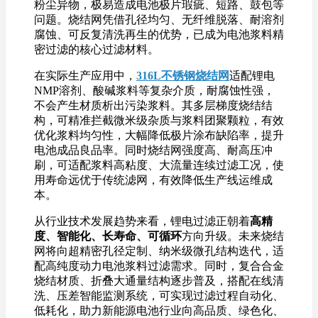
粉尘异物，极易造成电池极片瑕疵、短路、鼓包等
问题。烧结网凭借孔径均匀、无纤维脱落、耐溶剂
腐蚀、可反复清洗再生的优势，已成为电池浆料精
密过滤的核心过滤材料。
在实际生产应用中，
316L不锈钢烧结网
适配锂电
NMP溶剂、酸碱浆料等复杂介质，耐腐蚀性强，
不会产生材质析出污染浆料。其多层梯度烧结结
构，可精准拦截微米级杂质与浆料团聚颗粒，有效
优化浆料均匀性，大幅降低极片涂布缺陷率，提升
电池成品良品率。同时烧结网强度高、耐高压冲
刷，可适配浆料高粘度、大流量连续过滤工况，使
用寿命远优于传统滤网，有效降低生产线运维成
本。
从行业技术发展趋势来看，锂电过滤正朝着
高精
度、智能化、长寿命、可循环
方向升级。未来烧结
网将向超精密孔径定制、纳米级微孔结构迭代，适
配高纯度动力电池浆料过滤需求。同时，复合合金
烧结材质、折叠大通量结构逐步普及，搭配在线清
洗、压差智能监测系统，可实现过滤过程自动化、
低耗化，助力新能源电池行业向高品质、绿色化、