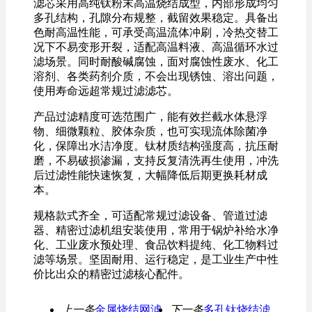
滤芯采用高纯钛粉末高温烧结成型，内部形成均匀
多孔结构，孔隙分布规整，截留效果稳定。具备出
色耐高温性能，可承受高温流体冲刷，冷热交替工
况下不易变形开裂，适配高温料液、高温循环水过
滤场景。同时耐酸碱腐蚀，面对腐蚀性废水、化工
溶剂、各类药剂介质，不会出现锈蚀、溶出问题，
使用寿命远超常规过滤滤芯。
产品过滤精度可选范围广，能有效拦截水体悬浮
物、细微颗粒、胶体杂质，也可实现流体除菌净
化，保障出水洁净度。钛材质结构强度高，抗压耐
磨，不易破损渗漏，支持反复清洗再生使用，冲洗
后过滤性能快速恢复，大幅降低后期更换耗材成
本。
规格款式齐全，可适配常规过滤设备、管道过滤
器、精密过滤机组安装使用，常用于锅炉补给水净
化、工业废水预处理、食品饮料提纯、化工物料过
滤等场景。坚固耐用、运行稳定，是工业生产中性
价比出众的精密过滤核心配件。
上一条
金属烧结网滤
下一条
多孔钛烧结滤