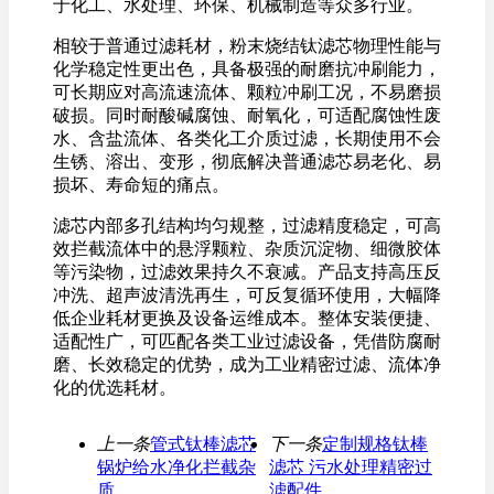
于化工、水处理、环保、机械制造等众多行业。
相较于普通过滤耗材，粉末烧结钛滤芯物理性能与
化学稳定性更出色，具备极强的耐磨抗冲刷能力，
可长期应对高流速流体、颗粒冲刷工况，不易磨损
破损。同时耐酸碱腐蚀、耐氧化，可适配腐蚀性废
水、含盐流体、各类化工介质过滤，长期使用不会
生锈、溶出、变形，彻底解决普通滤芯易老化、易
损坏、寿命短的痛点。
滤芯内部多孔结构均匀规整，过滤精度稳定，可高
效拦截流体中的悬浮颗粒、杂质沉淀物、细微胶体
等污染物，过滤效果持久不衰减。产品支持高压反
冲洗、超声波清洗再生，可反复循环使用，大幅降
低企业耗材更换及设备运维成本。整体安装便捷、
适配性广，可匹配各类工业过滤设备，凭借防腐耐
磨、长效稳定的优势，成为工业精密过滤、流体净
化的优选耗材。
上一条
管式钛棒滤芯
下一条
定制规格钛棒
锅炉给水净化拦截杂
滤芯 污水处理精密过
质
滤配件