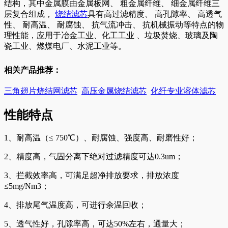
结构，其中金属膜由金属板网、 粗金属纤维、 细金属纤维三
层复合组成，
烧结滤芯
具有高过滤精度、 高孔隙率、 高透气
性、 耐高温、 耐腐蚀、 抗气流冲击、 抗机械振动等特点的物
理性能，应用于冶金工业、化工工业 、垃圾焚烧、玻璃及陶
瓷工业、燃煤电厂、水泥工业等。
相关产品推荐：
三角翅片烧结网滤芯
高压金属烧结滤芯
化纤专业溶体滤芯
性能特点
1、耐高温（≤ 750℃）、耐腐蚀、强度高、耐磨性好；
2、精度高，气固分离下绝对过滤精度可达0.3um；
3、拦截效率高，可满足超净排放要求，排放浓度
≤5mg/Nm3；
4、排放尾气温度高，可进行余温回收；
5、透气性好，孔隙率高，可达50%左右，通量大；