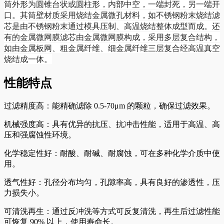
筒外形为圆锥台状或圆柱形，内部中空，一端封死，另一端开
口。其筒壁材质采用烧结金属微孔材料，如不锈钢粉末烧结滤
芯是由不锈钢粉末通过模具压制、高温烧结整体成型而成。还
有的金属微网膜滤芯由金属微网膜构成，采用多层复合结构，
如由金属板网、粗金属纤维、细金属纤维三层复合经高温真空
烧结成一体。
性能特点
过滤精度高：能精确滤除 0.5-70μm 的颗粒，确保过滤效果。
机械强度高：具有优异的抗压、抗冲击性能，适用于高温、高
压和强腐蚀性环境。
化学稳定性好：耐酸、耐碱、耐腐蚀，可在多种化学介质中使
用。
透气性好：孔径分布均匀，孔隙率高，具有良好的渗透性，压
力损失小。
可清洗再生：通过反冲洗等方式可反复清洗，再生后过滤性能
可恢复 90% 以上，使用寿命长。