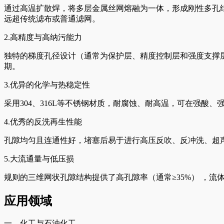
通过高温扩散焊，将多层金属丝网熔融为一体，形成刚性多孔
远超传统滤布或普通滤网。
2.高精度与高纳污能力
独特的梯度孔径设计（通常为保护层、精度控制层和强度支撑层
期。
3.优异的化学与热稳定性
采用304、316L等不锈钢材质，耐腐蚀、耐高温，可在强酸、
4.优秀的反洗再生性能
孔隙均匀且连通性好，堵塞后易于进行高压反吹、反冲洗、超
5.大流通量与低压损
规则的三维网状孔隙结构提供了高孔隙率（通常≥35%） ，
应用领域
一、化工与石油化工