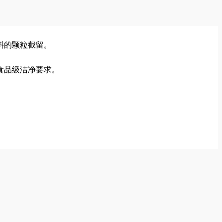
料的颗粒截留。
食品级洁净要求。
。