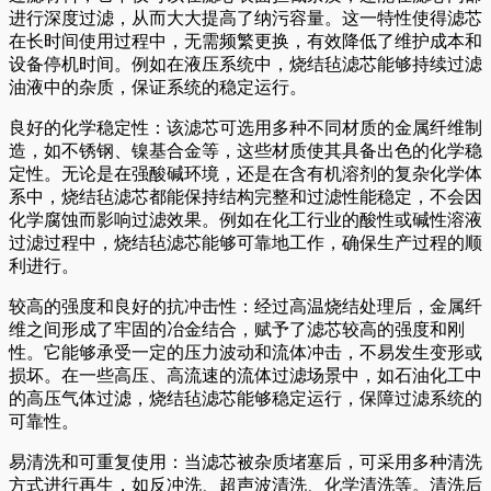
进行深度过滤，从而大大提高了纳污容量。这一特性使得滤芯
在长时间使用过程中，无需频繁更换，有效降低了维护成本和
设备停机时间。例如在液压系统中，烧结毡滤芯能够持续过滤
油液中的杂质，保证系统的稳定运行。
良好的化学稳定性：该滤芯可选用多种不同材质的金属纤维制
造，如不锈钢、镍基合金等，这些材质使其具备出色的化学稳
定性。无论是在强酸碱环境，还是在含有机溶剂的复杂化学体
系中，烧结毡滤芯都能保持结构完整和过滤性能稳定，不会因
化学腐蚀而影响过滤效果。例如在化工行业的酸性或碱性溶液
过滤过程中，烧结毡滤芯能够可靠地工作，确保生产过程的顺
利进行。
较高的强度和良好的抗冲击性：经过高温烧结处理后，金属纤
维之间形成了牢固的冶金结合，赋予了滤芯较高的强度和刚
性。它能够承受一定的压力波动和流体冲击，不易发生变形或
损坏。在一些高压、高流速的流体过滤场景中，如石油化工中
的高压气体过滤，烧结毡滤芯能够稳定运行，保障过滤系统的
可靠性。
易清洗和可重复使用：当滤芯被杂质堵塞后，可采用多种清洗
方式进行再生，如反冲洗、超声波清洗、化学清洗等。清洗后