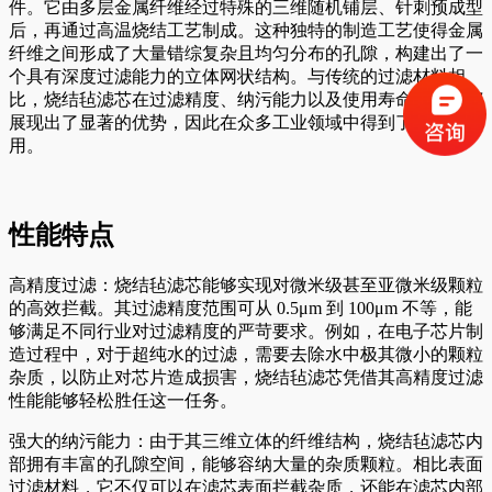
件。它由多层金属纤维经过特殊的三维随机铺层、针刺预成型
后，再通过高温烧结工艺制成。这种独特的制造工艺使得金属
纤维之间形成了大量错综复杂且均匀分布的孔隙，构建出了一
个具有深度过滤能力的立体网状结构。与传统的过滤材料相
比，烧结毡滤芯在过滤精度、纳污能力以及使用寿命等方面都
展现出了显著的优势，因此在众多工业领域中得到了广泛的应
用。
性能特点
高精度过滤：烧结毡滤芯能够实现对微米级甚至亚微米级颗粒
的高效拦截。其过滤精度范围可从 0.5μm 到 100μm 不等，能
够满足不同行业对过滤精度的严苛要求。例如，在电子芯片制
造过程中，对于超纯水的过滤，需要去除水中极其微小的颗粒
杂质，以防止对芯片造成损害，烧结毡滤芯凭借其高精度过滤
性能能够轻松胜任这一任务。
强大的纳污能力：由于其三维立体的纤维结构，烧结毡滤芯内
部拥有丰富的孔隙空间，能够容纳大量的杂质颗粒。相比表面
过滤材料，它不仅可以在滤芯表面拦截杂质，还能在滤芯内部