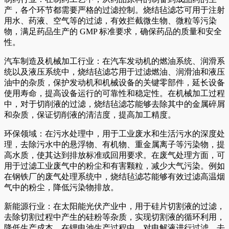
产，各个环节都需要严格的过滤控制。烧结毡滤芯可用于注射
用水、药液、空气等的过滤，有效拦截微生物、微粒等污染
物，满足药品生产的 GMP 标准要求，确保药品的质量和安全
性。
汽车制造及机械加工行业：在汽车发动机的燃油系统、润滑系
统以及液压系统中，烧结毡滤芯用于过滤燃油、润滑油和液压
油中的杂质，保护发动机和机械设备的关键零部件，延长设备
使用寿命，提高设备运行的可靠性和稳定性。在机械加工过程
中，对于切削液的过滤，烧结毡滤芯能够去除其中的金属碎屑
和杂质，保证切削液的清洁度，提高加工精度。
环保领域：在污水处理中，用于工业废水和生活污水的深度处
理，去除污水中的悬浮物、有机物、重金属离子等污染物，提
高水质，使其达到排放标准或回用要求。在废气处理方面，可
用于过滤工业废气中的粉尘和有害颗粒，减少大气污染。例如
在钢铁厂的废气处理系统中，烧结毡滤芯能够有效过滤高温烟
气中的粉尘，降低污染物排放。
新能源行业：在太阳能光伏产业中，用于硅片切割液的过滤，
去除切割过程中产生的硅粉等杂质，实现切割液的循环利用，
降低生产成本。在锂电池生产过程中，对电解液进行过滤，去