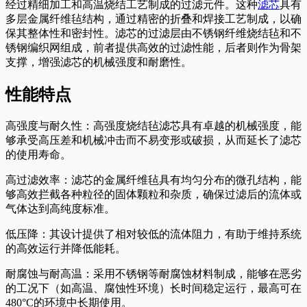
经过精细加工和高温烧结工艺制成的过滤元件。这种
滤芯
具有
多层金属纤维毡结构，通过精密的折叠和焊接工艺制成，以确
保其整体性和密封性。滤芯的过滤层由不锈钢纤维烧结毡和不
锈钢编织网组成，前者提供高效的过滤性能，后者则作为骨架
支撑，增强滤芯的机械强度和耐磨性。
性能特点
高强度与耐久性：高强度烧结毡滤芯具有卓越的机械强度，能
够承受高压差和机械冲击而不易变形或破损，从而延长了滤芯
的使用寿命。
高过滤效率：滤芯的金属纤维毡具有均匀分布的微孔结构，能
够高效拦截各种粒径的固体颗粒和杂质，确保过滤后的流体或
气体达到高纯度标准。
低压降：其设计提供了相对较低的流体阻力，有助于维持系统
的高效运行并降低能耗。
耐腐蚀与耐高温：采用不锈钢等耐腐蚀材料制成，能够在恶劣
的工况下（如高温、腐蚀性环境）长时间稳定运行，最高可在
480°C的环境中长期使用。