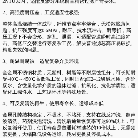
2NTU以内，适配反渗透系统前置精密过滤严苛要求。
2、高强度耐压差，工况适应性极强
整体高温烧结一体成型，纤维节点牢牢熔合，无松散脱落问
题，抗压强度可达0.6MPa，耐压、抗水流冲击、耐弯折，高
压工况下不会变形、穿孔、泄漏。可适配管道瞬时高浊度冲
击、高低压交替运行等复杂工况，解决普通滤芯高压易破损、
精度失效的问题。
3、耐温耐腐蚀，适配复杂介质环境
全金属不锈钢材质，无塑料、树脂等不耐腐蚀组分，可长期耐
受-40℃～450℃高低温工况，同时适配pH2–12酸碱水质、含盐
废水、含微量化学介质的流体过滤，抗氧化、抗化学腐蚀，适
配化工碱性水、工艺循环水等特殊场景。
4、可反复清洗再生，使用寿命长、运维成本低
金属孔隙结构稳定，不吸水、不堵死，支持在线反冲洗、超声
波清洗、药剂浸泡清洗，清洗后通量恢复率可达90%以上，可
反复循环使用，使用寿命是普通耗材滤芯的10倍以上，无需频
繁更换，大幅降低设备运维、耗材更换及停机成本。