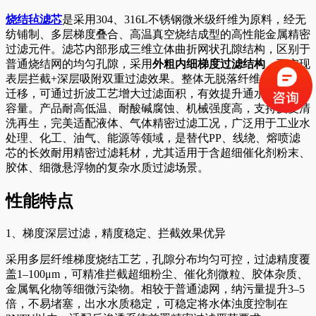
烧结毡滤芯
是采用304、316L不锈钢微米级纤维为原料，经无
纺铺制、多层梯度叠合、高温真空烧结成型的高性能金属精密
过滤元件。滤芯内部形成三维立体曲折网状孔隙结构，区别于
普通烧结网的均匀孔隙，采用
外粗内细梯度过滤结构
，可实现
表层拦截+深层吸附双重过滤效果。整体无脱落纤维、无介质
迁移，可通过折波工艺增大过滤面积，有效提升通水量与纳污
容量。产品耐高低温、耐酸碱腐蚀、机械强度高，支持反复清
洗再生，完美适配液体、气体精密过滤工况，广泛用于工业水
处理、化工、油气、能源等领域，是替代PP、线绕、熔喷滤
芯的长效耐用精密过滤耗材，尤其适用于含超细催化剂粉末、
胶体、细微悬浮物的复杂水质过滤场景。
性能特点
1、梯度深层过滤，精度稳定、拦截效果优异
采用多层纤维梯度烧结工艺，孔隙分布均匀可控，过滤精度覆
盖1–100μm，可精准拦截超细粉尘、催化剂微粒、胶体杂质、
金属氧化物等细微污染物。相较于普通滤网，纳污量提升3–5
倍，不易堵塞，出水水质稳定，可稳定将水体浊度控制在