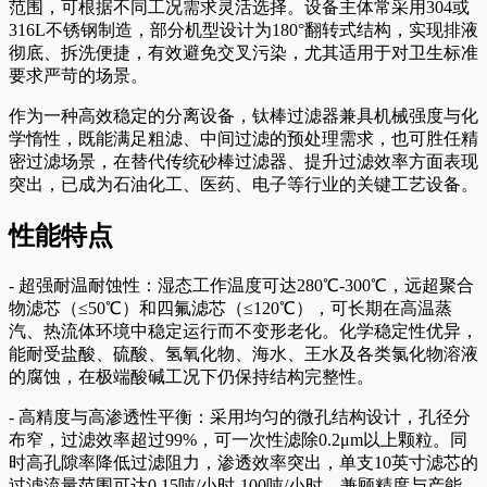
范围，可根据不同工况需求灵活选择。设备主体常采用304或
316L不锈钢制造，部分机型设计为180°翻转式结构，实现排液
彻底、拆洗便捷，有效避免交叉污染，尤其适用于对卫生标准
要求严苛的场景。
作为一种高效稳定的分离设备，钛棒过滤器兼具机械强度与化
学惰性，既能满足粗滤、中间过滤的预处理需求，也可胜任精
密过滤场景，在替代传统砂棒过滤器、提升过滤效率方面表现
突出，已成为石油化工、医药、电子等行业的关键工艺设备。
性能特点
- 超强耐温耐蚀性：湿态工作温度可达280℃-300℃，远超聚合
物滤芯（≤50℃）和四氟滤芯（≤120℃），可长期在高温蒸
汽、热流体环境中稳定运行而不变形老化。化学稳定性优异，
能耐受盐酸、硫酸、氢氧化物、海水、王水及各类氯化物溶液
的腐蚀，在极端酸碱工况下仍保持结构完整性。
- 高精度与高渗透性平衡：采用均匀的微孔结构设计，孔径分
布窄，过滤效率超过99%，可一次性滤除0.2μm以上颗粒。同
时高孔隙率降低过滤阻力，渗透效率突出，单支10英寸滤芯的
过滤流量范围可达0.15吨/小时-100吨/小时，兼顾精度与产能