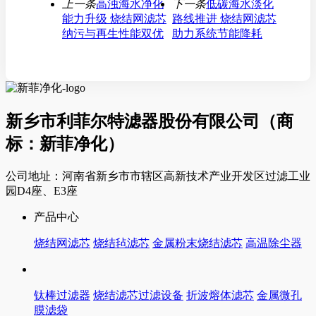
上一条
高浊海水净化
下一条
低碳海水淡化
能力升级 烧结网滤芯
路线推进 烧结网滤芯
纳污与再生性能双优
助力系统节能降耗
新乡市利菲尔特滤器股份有限公司（商
标：新菲净化）
公司地址：河南省新乡市市辖区高新技术产业开发区过滤工业
园D4座、E3座
产品中心
烧结网滤芯
烧结毡滤芯
金属粉末烧结滤芯
高温除尘器
钛棒过滤器
烧结滤芯过滤设备
折波熔体滤芯
金属微孔
膜滤袋