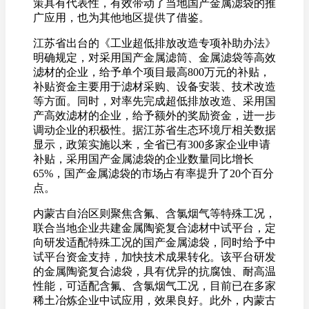
策具有代表性，有效带动了当地国产金属滤袋的推
广应用，也为其他地区提供了借鉴。
江苏省出台的《工业超低排放改造专项补助办法》
明确规定，对采用国产金属滤筒、金属滤袋等高效
滤材的企业，给予单个项目最高800万元的补贴，
补贴资金主要用于滤材采购、设备安装、技术改造
等方面。同时，对率先完成超低排放改造、采用国
产高效滤材的企业，给予额外的奖励资金，进一步
调动企业的积极性。据江苏省生态环境厅相关数据
显示，政策实施以来，全省已有300多家企业申请
补贴，采用国产金属滤袋的企业数量同比增长
65%，国产金属滤袋的市场占有率提升了20个百分
点。
内蒙古自治区则聚焦含氟、含氯烟气等特殊工况，
联合当地企业共建金属陶瓷复合滤材中试平台，定
向研发适配特殊工况的国产金属滤袋，同时给予中
试平台资金支持，加快技术成果转化。该平台研发
的金属陶瓷复合滤袋，具有优异的抗腐蚀、耐高温
性能，可适配含氟、含氯烟气工况，目前已在多家
稀土冶炼企业中试应用，效果良好。此外，内蒙古