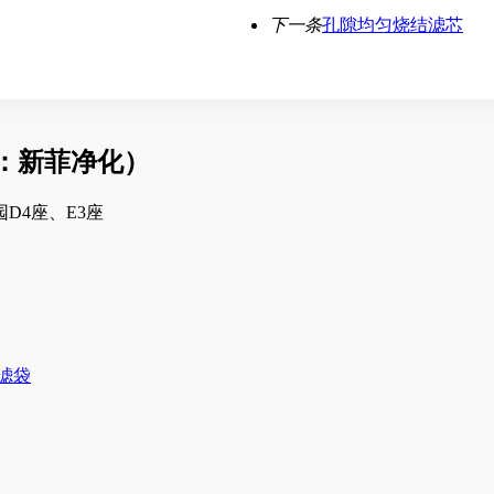
下一条
孔隙均匀烧结滤芯
：新菲净化）
D4座、E3座
滤袋