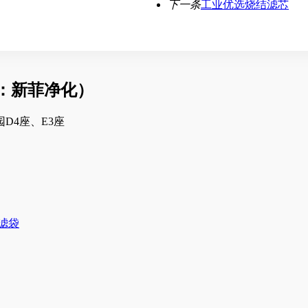
下一条
工业优选烧结滤芯
：新菲净化）
D4座、E3座
滤袋