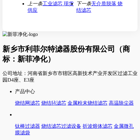
上一条
工业滤芯 现货
下一条
无介质脱落 烧
供应
结滤芯
新乡市利菲尔特滤器股份有限公司（商
标：新菲净化）
公司地址：河南省新乡市市辖区高新技术产业开发区过滤工业
园D4座、E3座
产品中心
烧结网滤芯
烧结毡滤芯
金属粉末烧结滤芯
高温除尘器
钛棒过滤器
烧结滤芯过滤设备
折波熔体滤芯
金属微孔
膜滤袋